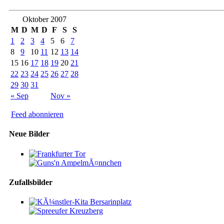
Oktober 2007
M
D
M
D
F
S
S
1
2
3
4
5
6
7
8
9
10
11
12
13
14
15
16
17
18
19
20
21
22
23
24
25
26
27
28
29
30
31
« Sep
Nov »
Feed abonnieren
Neue Bilder
Zufallsbilder