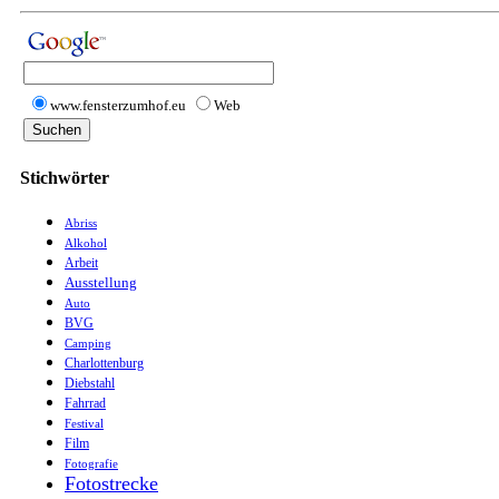
www.fensterzumhof.eu
Web
Stichwörter
Abriss
Alkohol
Arbeit
Ausstellung
Auto
BVG
Camping
Charlottenburg
Diebstahl
Fahrrad
Festival
Film
Fotografie
Fotostrecke