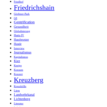
Friedhof
Friedrichshain
Görlitzer-Park
G8
Gentrification
Gesundheit
Globalisierung
Hartz-IV
Hausbesetzer
Hunde
Interview
Journalismus
Kapitalismus
Kiez
Kneipe
Konsum
Konzert
Kreuzberg
Kreuzkölln
Lärm
Landwehrkanal
Lichtenberg
Literatur