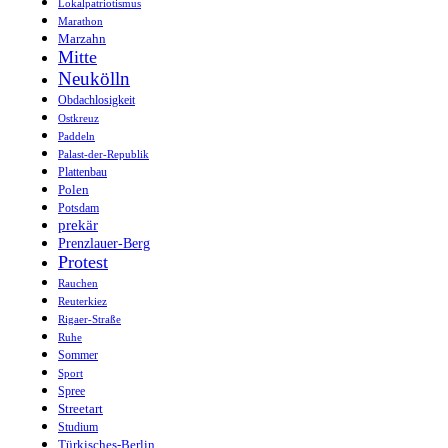
Lokalpatriotismus
Marathon
Marzahn
Mitte
Neukölln
Obdachlosigkeit
Ostkreuz
Paddeln
Palast-der-Republik
Plattenbau
Polen
Potsdam
prekär
Prenzlauer-Berg
Protest
Rauchen
Reuterkiez
Rigaer-Straße
Ruhe
Sommer
Sport
Spree
Streetart
Studium
Türkisches-Berlin