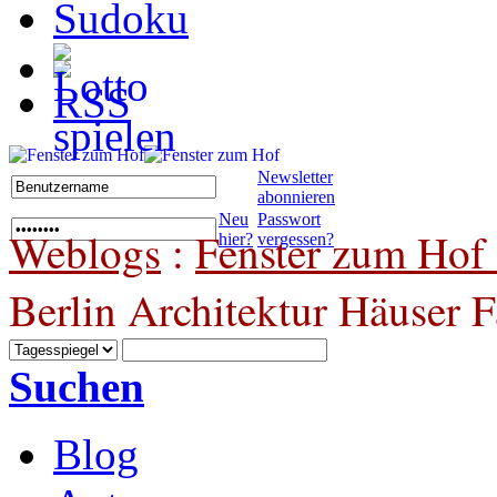
Newsletter
abonnieren
Neu
Passwort
Weblogs
:
Fenster zum Hof 
hier?
vergessen?
Berlin Architektur Häuser 
Suchen
Blog