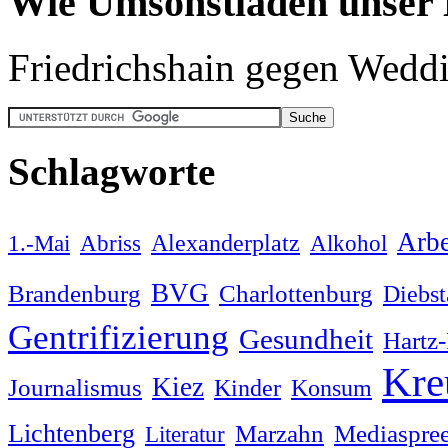
Wie Umsonstläden unser
Friedrichshain gegen Wedd
Schlagworte
Arbe
1.-Mai
Abriss
Alexanderplatz
Alkohol
BVG
Brandenburg
Charlottenburg
Diebst
Gentrifizierung
Gesundheit
Hartz
Kre
Kiez
Journalismus
Kinder
Konsum
Lichtenberg
Marzahn
Mediaspre
Literatur