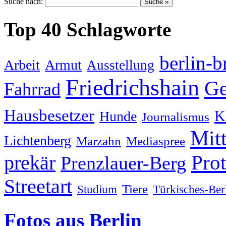
Suche nach:
Top 40 Schlagworte
berlin-b
Arbeit
Armut
Ausstellung
Friedrichshain
Ge
Fahrrad
Hausbesetzer
K
Hunde
Journalismus
Mit
Lichtenberg
Marzahn
Mediaspree
Prot
prekär
Prenzlauer-Berg
Streetart
Tiere
Studium
Türkisches-Ber
Fotos aus Berlin