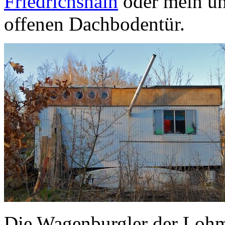
Friedrichshain
oder mein un
offenen Dachbodentür.
Die Wagenburgler der Lohmü