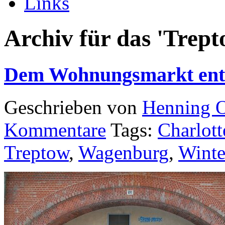
Links
Archiv für das 'Trept
Dem Wohnungsmarkt ent
Geschrieben von
Henning 
Kommentare
Tags:
Charlot
Treptow
,
Wagenburg
,
Winte