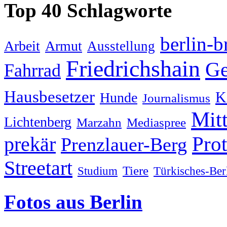
Top 40 Schlagworte
berlin-b
Arbeit
Armut
Ausstellung
Friedrichshain
Ge
Fahrrad
Hausbesetzer
K
Hunde
Journalismus
Mit
Lichtenberg
Marzahn
Mediaspree
Prot
prekär
Prenzlauer-Berg
Streetart
Tiere
Studium
Türkisches-Ber
Fotos aus Berlin