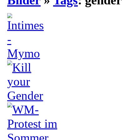
Bilder
»
Tags
: gender