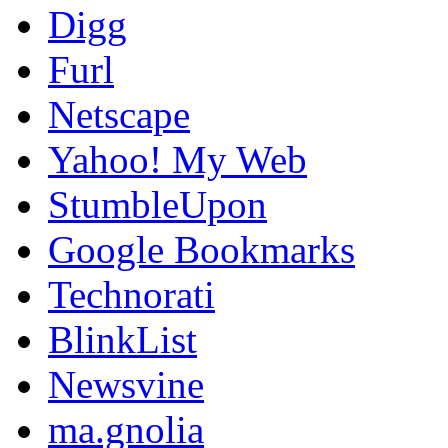
Digg
Furl
Netscape
Yahoo! My Web
StumbleUpon
Google Bookmarks
Technorati
BlinkList
Newsvine
ma.gnolia