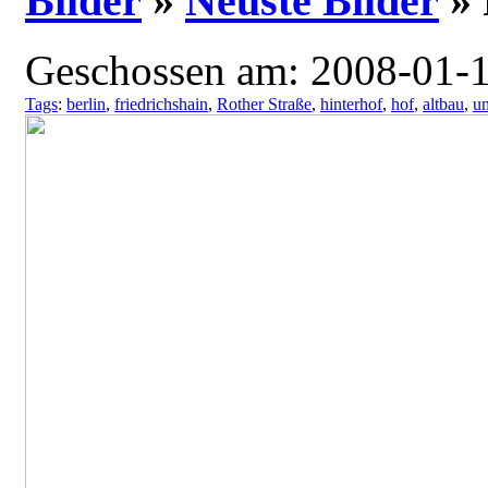
Bilder
»
Neuste Bilder
»
Geschossen am: 2008-01-1
Tags
:
berlin
,
friedrichshain
,
Rother Straße
,
hinterhof
,
hof
,
altbau
,
un