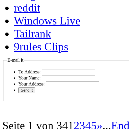
reddit
Windows Live
Tailrank
9rules Clips
E-mail It
To Address:
Your Name:
Your Address:
Seite 1 von 34
1
2
3
4
5
»
...
End