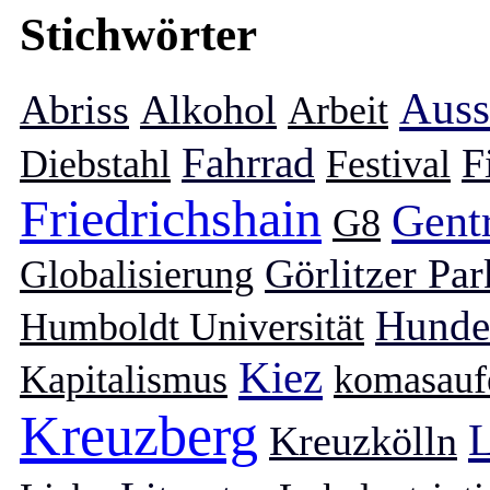
Stichwörter
Auss
Abriss
Alkohol
Arbeit
Fahrrad
F
Diebstahl
Festival
Friedrichshain
Gentr
G8
Görlitzer Par
Globalisierung
Hunde
Humboldt Universität
Kiez
Kapitalismus
komasauf
Kreuzberg
L
Kreuzkölln