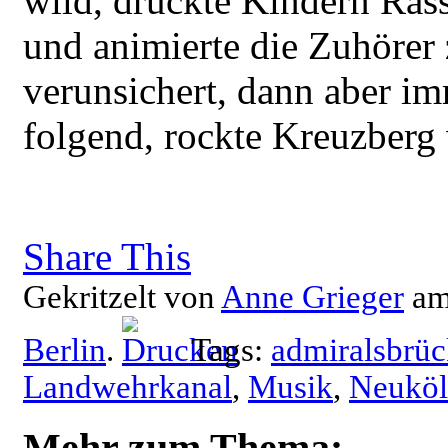
wild, drückte Kindern Ras
und animierte die Zuhörer
verunsichert, dann aber i
folgend, rockte Kreuzberg
Share This
Gekritzelt von
Anne Grieger
a
Berlin
.
Tags:
admiralsbrü
Landwehrkanal
,
Musik
,
Neuköl
Mehr zum Thema: