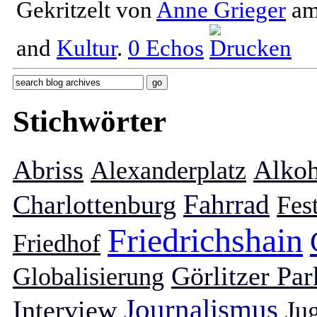
Gekritzelt von
Anne Grieger
a
and
Kultur
.
0
Echos
Stichwörter
Abriss
Alkoh
Alexanderplatz
Fahrrad
Charlottenburg
Fest
Friedrichshain
Friedhof
Görlitzer Par
Globalisierung
Journalismus
Interview
Ju