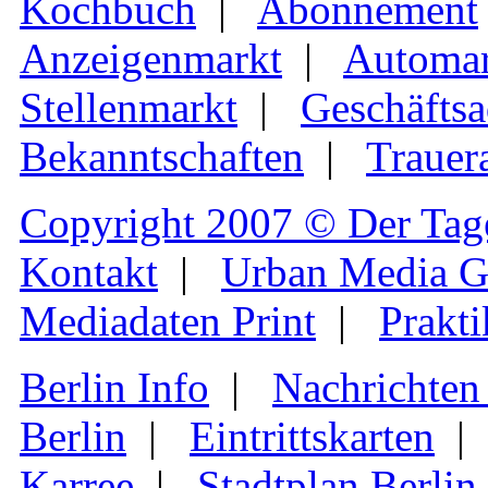
Kochbuch
|
Abonnement
Anzeigenmarkt
|
Automar
Stellenmarkt
|
Geschäftsa
Bekanntschaften
|
Trauer
Copyright 2007 © Der Tag
Kontakt
|
Urban Media 
Mediadaten Print
|
Prakti
Berlin Info
|
Nachrichten
Berlin
|
Eintrittskarten
Karree
|
Stadtplan Berlin