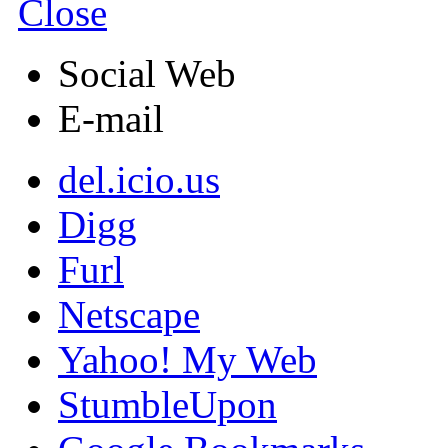
Close
Social Web
E-mail
del.icio.us
Digg
Furl
Netscape
Yahoo! My Web
StumbleUpon