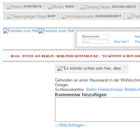
STARTSEITE
VIDEO
ZEITUNG HEUTE
SHOP
ANZEIGENMARKT
New
Neu hier?
Pa
BLOG
:
FOTOS AUS BERLIN
:
BERLINER SEITENBLICKE
:
"ES KÖNNTE SCHÖN SEIN
Gefunden an einer Hauswand in der Wühlischstr
Grieger
Schlüsselwörter:
Berlin
Friedrichshain
Wühlisc
Kommentar hinzufügen
-->Bild-Anfrage<--