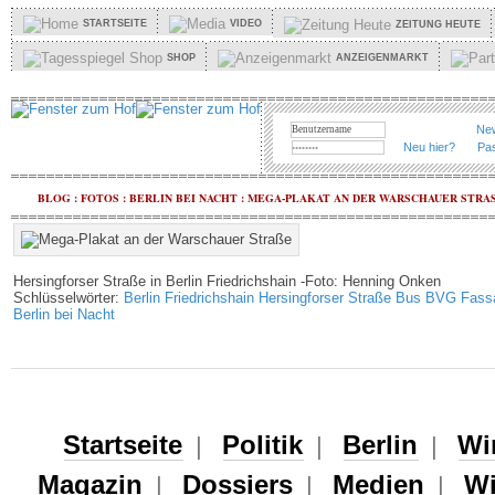
STARTSEITE
VIDEO
ZEITUNG HEUTE
SHOP
ANZEIGENMARKT
New
Neu hier?
Pa
BLOG
:
FOTOS
:
BERLIN BEI NACHT
:
MEGA-PLAKAT AN DER WARSCHAUER STRAS
Hersingforser Straße in Berlin Friedrichshain -Foto: Henning Onken
Schlüsselwörter:
Berlin
Friedrichshain
Hersingforser Straße
Bus
BVG
Fass
Berlin bei Nacht
Startseite
Politik
Berlin
Wi
|
|
|
Magazin
Dossiers
Medien
Wi
|
|
|