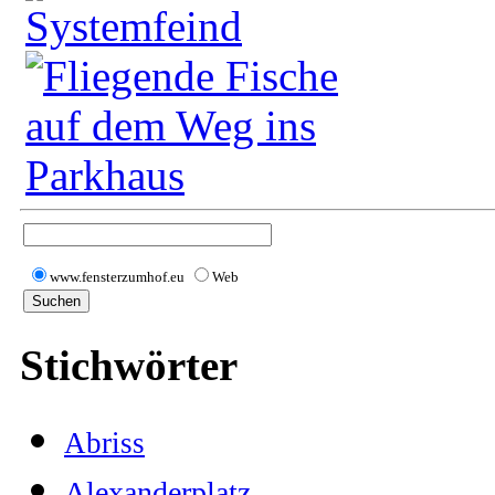
www.fensterzumhof.eu
Web
Stichwörter
Abriss
Alexanderplatz