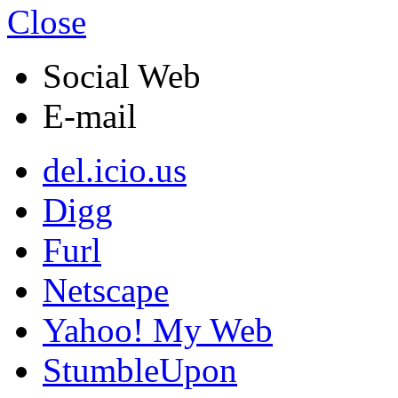
Close
Social Web
E-mail
del.icio.us
Digg
Furl
Netscape
Yahoo! My Web
StumbleUpon