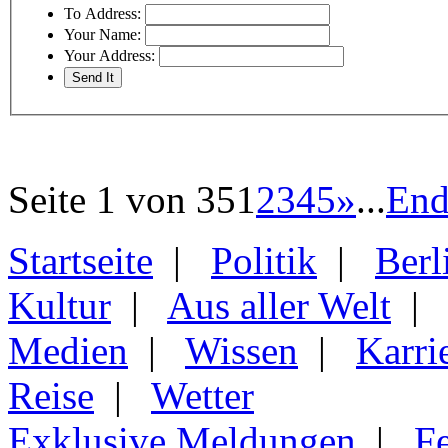
To Address:
Your Name:
Your Address:
Seite 1 von 35
1
2
3
4
5
»
...
End
Startseite
|
Politik
|
Berl
Kultur
|
Aus aller Welt
Medien
|
Wissen
|
Karri
Reise
|
Wetter
Exklusive Meldungen
|
F