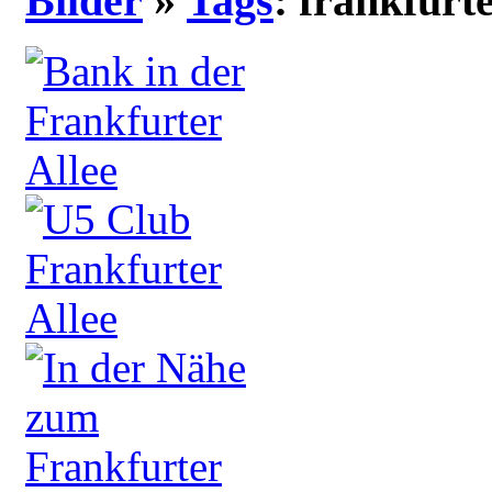
Bilder
»
Tags
: frankfurt