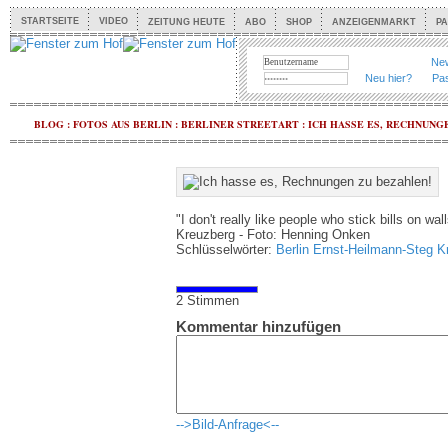
STARTSEITE
VIDEO
ZEITUNG HEUTE
ABO
SHOP
ANZEIGENMARKT
P
New
Neu hier?
Pa
BLOG
:
FOTOS AUS BERLIN
:
BERLINER STREETART
:
ICH HASSE ES, RECHNUNG
"I don't really like people who stick bills on w
Kreuzberg - Foto: Henning Onken
Schlüsselwörter:
Berlin
Ernst-Heilmann-Steg
K
2 Stimmen
Kommentar hinzufügen
-->Bild-Anfrage<--