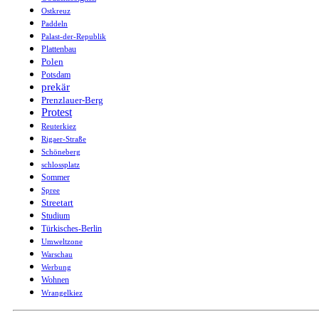
Ostkreuz
Paddeln
Palast-der-Republik
Plattenbau
Polen
Potsdam
prekär
Prenzlauer-Berg
Protest
Reuterkiez
Rigaer-Straße
Schöneberg
schlossplatz
Sommer
Spree
Streetart
Studium
Türkisches-Berlin
Umweltzone
Warschau
Werbung
Wohnen
Wrangelkiez