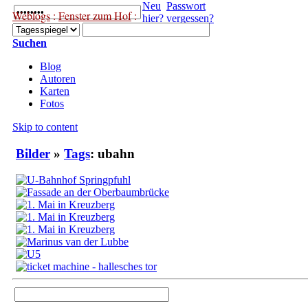
Neu
Passwort
Weblogs
:
Fenster zum Hof
:
hier?
vergessen?
Suchen
Blog
Autoren
Karten
Fotos
Skip to content
Bilder
»
Tags
: ubahn