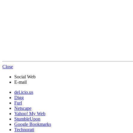
Close
Social Web
E-mail
del.icio.us
Digg
Furl
Netscape
Yahoo! My Web
StumbleUpon
Google Bookmarks
Technorati