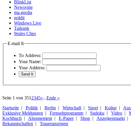
BlinkList
Newsvine
ma.gnolia
reddit
Windows Live
Tailrank
9rules Clips
E-mail It
To Address:
Your Name:
Your Address:
Seite 1 von 35
1
2
3
4
5
»
...
Ende »
Startseite
|
Politik
|
Berlin
|
Wirtschaft
|
Sport
|
Kultur
|
Aus 
Exklusive Meldungen
|
Fernsehprogramm
|
Sudoku
|
Video
|
Kochbuch
|
Abonnement
|
E-Paper
|
Shop
|
Anzeigenmarkt
Bekanntschaften
|
Traueranzeigen