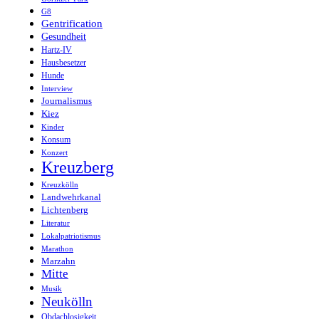
G8
Gentrification
Gesundheit
Hartz-IV
Hausbesetzer
Hunde
Interview
Journalismus
Kiez
Kinder
Konsum
Konzert
Kreuzberg
Kreuzkölln
Landwehrkanal
Lichtenberg
Literatur
Lokalpatriotismus
Marathon
Marzahn
Mitte
Musik
Neukölln
Obdachlosigkeit