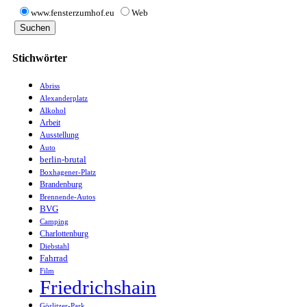
www.fensterzumhof.eu
Web
Stichwörter
Abriss
Alexanderplatz
Alkohol
Arbeit
Ausstellung
Auto
berlin-brutal
Boxhagener-Platz
Brandenburg
Brennende-Autos
BVG
Camping
Charlottenburg
Diebstahl
Fahrrad
Film
Friedrichshain
Görlitzer-Park