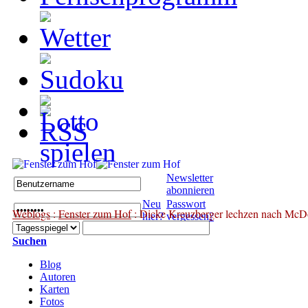
Newsletter
abonnieren
Neu
Passwort
Weblogs
:
Fenster zum Hof
: Dicke Kreuzberger lechzen nach McD
hier?
vergessen?
Suchen
Blog
Autoren
Karten
Fotos