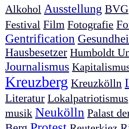
Ausstellung
BVG
Alkohol
Film
Fo
Festival
Fotografie
Gentrification
Gesundhei
Hausbesetzer
Humboldt Uni
Journalismus
Kapitalismu
Kreuzberg
Kreuzkölln
Literatur
Lokalpatriotismus
Neukölln
musik
Palast de
Protest
Berg
R
Reuterkiez