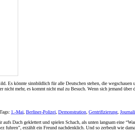
s Bild. Es könnte sinnbildlich für alle Deutschen stehen, die wegschau
hier nicht mehr, es kommt nicht mal zu Besuch. Wenn sich jemand über
Tags:
1.-Mai
,
Berliner-Polizei
,
Demonstration
,
Gentrifizierung
,
Journal
 aufs Dach geklettert und spielen Schach, als unten langsam eine “Wan
ez fuhren”, erzählt ein Freund nachdenklich. Und so zerbeult wie dama