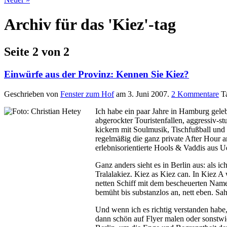
Archiv für das 'Kiez'-tag
Seite 2 von 2
Einwürfe aus der Provinz: Kennen Sie Kiez?
Geschrieben von
Fenster zum Hof
am
3. Juni 2007
.
2
Kommentare
T
Ich habe ein paar Jahre in Hamburg gele
abgerockter Touristenfallen, aggressiv-
kickern mit Soulmusik, Tischfußball und
regelmäßig die ganz private After Hour a
erlebnisorientierte Hools & Vaddis aus 
Ganz anders sieht es in Berlin aus: als 
Tralalakiez. Kiez as Kiez can. In Kiez 
netten Schiff mit dem bescheuerten Name
bemüht bis substanzlos an, nett eben. Sah
Und wenn ich es richtig verstanden habe
dann schön auf Flyer malen oder sonstwi