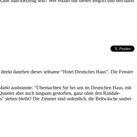
Kann man kietzelig sein? Wer erklärt mir diesen Begriff und den darin
 direkt daneben dieses seltsame “Hotel Deutsches Haus”. Die Fenster
-Markt ausbrannte. “Übernachten Sie bei uns im Deutschen Haus, mit
Quartier aber auch langsam gestorben, ganz ohne den Randale-
 stehen bleibt? Die Zimmer sind ordentlich, die Bettwäsche sauber