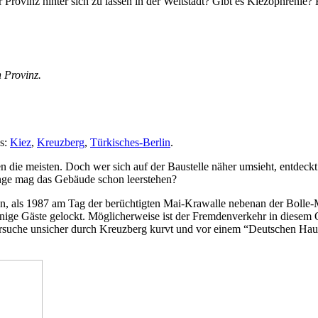
 Provinz hinter sich zu lassen in der Weltstadt? Gibt es Kiezophrenie? 
n Provinz.
s:
Kiez
,
Kreuzberg
,
Türkisches-Berlin
.
 die meisten. Doch wer sich auf der Baustelle näher umsieht, entdeckt
ange mag das Gebäude schon leerstehen?
hen, als 1987 am Tag der berüchtigten Mai-Krawalle nebenan der Bolle
ige Gäste gelockt. Möglicherweise ist der Fremdenverkehr in diesem 
suche unsicher durch Kreuzberg kurvt und vor einem “Deutschen Haus”