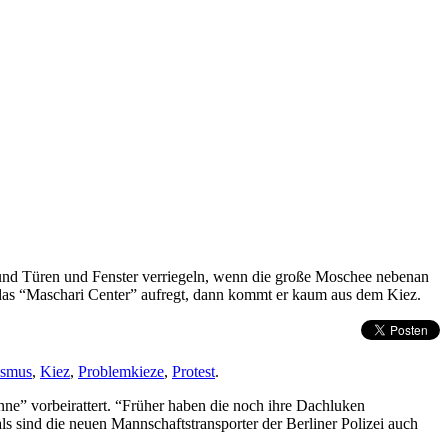
en und Türen und Fenster verriegeln, wenn die große Moschee nebenan
 das “Maschari Center” aufregt, dann kommt er kaum aus dem Kiez.
ismus
,
Kiez
,
Problemkieze
,
Protest
.
ne” vorbeirattert. “Früher haben die noch ihre Dachluken
ls sind die neuen Mannschaftstransporter der Berliner Polizei auch