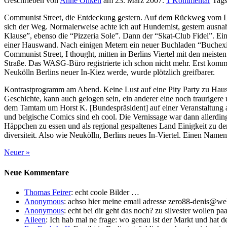
Geschrieben von
Anne Onken
am
23. März 2007
.
1
Kommentar
Tags
Communist Street, die Entdeckung gestern. Auf dem Rückweg vom La
sich der Weg. Normalerweise achte ich auf Hundemist, gestern ausna
Klause”, ebenso die “Pizzeria Sole”. Dann der “Skat-Club Fidel”. Ein
einer Hauswand. Nach einigen Metern ein neuer Buchladen “Buchexil,
Communist Street, I thought, mitten in Berlins Viertel mit den meist
Straße. Das WASG-Büro registrierte ich schon nicht mehr. Erst kom
Neukölln Berlins neuer In-Kiez werde, wurde plötzlich greifbarer.
Kontrastprogramm am Abend. Keine Lust auf eine Pity Party zu Hause, i
Geschichte, kann auch gelogen sein, ein anderer eine noch traurigere u
dem Tamtam um Horst K. [Bundespräsident] auf einer Veranstaltung 
und belgische Comics sind eh cool. Die Vernissage war dann allerdin
Häppchen zu essen und als regional gespaltenes Land Einigkeit zu dem
diversiteit. Also wie Neukölln, Berlins neues In-Viertel. Einen Namen
Neuer
»
Neue Kommentare
Thomas Feirer
: echt coole Bilder …
Anonymous
: achso hier meine email adresse zero88-denis@we
Anonymous
: echt bei dir geht das noch? zu silvester wollen paa
Aileen
: Ich hab mal ne frage: wo genau ist der Markt und hat d