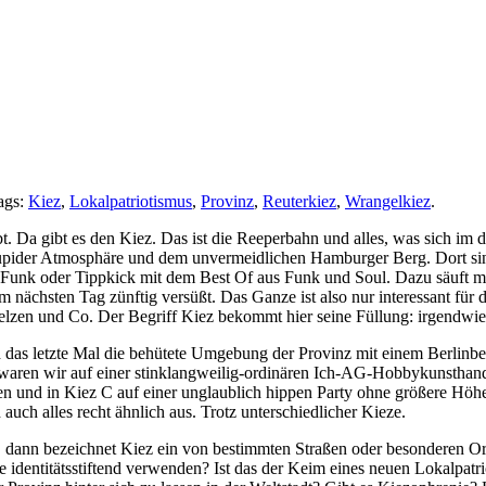
ags:
Kiez
,
Lokalpatriotismus
,
Provinz
,
Reuterkiez
,
Wrangelkiez
.
bt. Da gibt es den Kiez. Das ist die Reeperbahn und alles, was sich 
stupider Atmosphäre und dem unvermeidlichen Hamburger Berg. Dort sin
 Funk oder Tippkick mit dem Best Of aus Funk und Soul. Dazu säuft man
m nächsten Tag zünftig versüßt. Das Ganze ist also nur interessant für
Uelzen und Co. Der Begriff Kiez bekommt hier seine Füllung: irgendwi
ich das letzte Mal die behütete Umgebung der Provinz mit einem Berlinbe
A waren wir auf einer stinklangweilig-ordinären Ich-AG-Hobbykunsthan
n und in Kiez C auf einer unglaublich hippen Party ohne größere Höhe
 auch alles recht ähnlich aus. Trotz unterschiedlicher Kieze.
, dann bezeichnet Kiez ein von bestimmten Straßen oder besonderen O
e identitätsstiftend verwenden? Ist das der Keim eines neuen Lokalpa