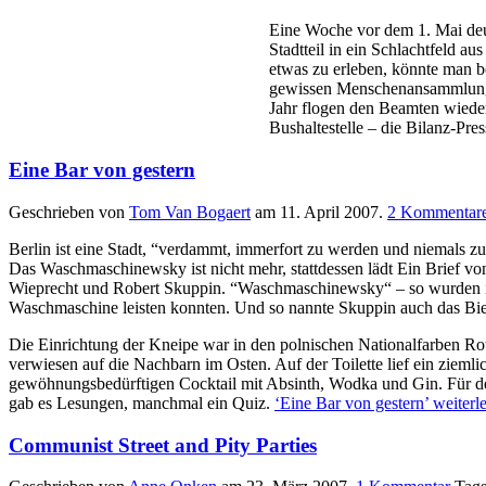
Eine Woche vor dem 1. Mai deut
Stadtteil in ein Schlachtfeld
etwas zu erleben, könnte man b
gewissen Menschenansammlungen
Jahr flogen den Beamten wiede
Bushaltestelle – die Bilanz-Pr
Eine Bar von gestern
Geschrieben von
Tom Van Bogaert
am
11. April 2007
.
2
Kommentar
Berlin ist eine Stadt, “verdammt, immerfort zu werden und niemals zu
Das Waschmaschinewsky ist nicht mehr, stattdessen lädt Ein Brief 
Wieprecht und Robert Skuppin. “Waschmaschinewsky“ – so wurden in d
Waschmaschine leisten konnten. Und so nannte Skuppin auch das Bier, 
Die Einrichtung der Kneipe war in den polnischen Nationalfarben R
verwiesen auf die Nachbarn im Osten. Auf der Toilette lief ein zieml
gewöhnungsbedürftigen Cocktail mit Absinth, Wodka und Gin. Für de
gab es Lesungen, manchmal ein Quiz.
‘Eine Bar von gestern’ weiterl
Communist Street and Pity Parties