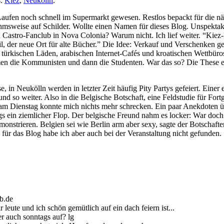
:
Kiez
,
Neukölln
.
ufen noch schnell im Supermarkt gewesen. Restlos bepackt für die n
hmsweise auf Schilder. Wollte einen Namen für dieses Blog. Unspekta
 Castro-Fanclub in Nova Colonia? Warum nicht. Ich lief weiter. “Kiez-
 der neue Ort für alte Bücher.” Die Idee: Verkauf und Verschenken g
en türkischen Läden, arabischen Internet-Cafés und kroatischen Wettbü
men die Kommunisten und dann die Studenten. War das so? Die These e
n Neukölln werden in letzter Zeit häufig Pity Partys gefeiert. Einer er
nd so weiter. Also in die Belgische Botschaft, eine Feldstudie für Fort
am Dienstag konnte mich nichts mehr schrecken. Ein paar Anekdoten ü
gs ein ziemlicher Flop. Der belgische Freund nahm es locker: War doch
onstrieren. Belgien sei wie Berlin arm aber sexy, sagte der Botschafte
 für das Blog habe ich aber auch bei der Veranstaltung nicht gefunden.
b.de
r leute und ich schön gemütlich auf ein dach feiern ist...
er auch sonntags auf? lg