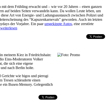
n mit dem Frühling erwacht und – wie vor 20 Jahren – einen ganzen
ern auf beiden Seiten verwandeln kann. Da wollen Leute leben, um
st diese Art von Energie- und Ladungsaustausch zwischen Polizei und
leiterscheinung des “Kapuzenkarnevals” geworden. Auch im letzten
ydays der Vorjahre. Ein paar
umgekippte Autos
, eine zerstörte
 weiterlesen
 in meinem Kiez in Friedrichshain:
dio Eins-Moderatoren Volker
 die sich eine eigene
 und nach Berlin holte.
 Gerichte wie bigos und pierogi
rm Tresen schleuderte einen
wie ein Busen-Memory. Gelegentlich