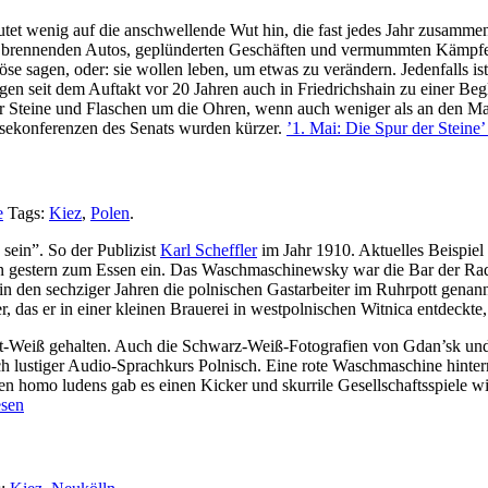
et wenig auf die anschwellende Wut hin, die fast jedes Jahr zusamme
 aus brennenden Autos, geplünderten Geschäften und vermummten Kämpf
öse sagen, oder: sie wollen leben, um etwas zu verändern. Jedenfalls i
 seit dem Auftakt vor 20 Jahren auch in Friedrichshain zu einer Beg
r Steine und Flaschen um die Ohren, wenn auch weniger als an den Ma
essekonferenzen des Senats wurden kürzer.
’1. Mai: Die Spur der Steine’
e
Tags:
Kiez
,
Polen
.
 sein”. So der Publizist
Karl Scheffler
im Jahr 1910. Aktuelles Beispiel
von gestern zum Essen ein. Das Waschmaschinewsky war die Bar der Ra
en sechziger Jahren die polnischen Gastarbeiter im Ruhrpott genannt,
das er in einer kleinen Brauerei in westpolnischen Witnica entdeckte,
ot-Weiß gehalten. Auch die Schwarz-Weiß-Fotografien von Gdan’sk und
ich lustiger Audio-Sprachkurs Polnisch. Eine rote Waschmaschine hinte
n homo ludens gab es einen Kicker und skurrile Gesellschaftsspiele 
esen