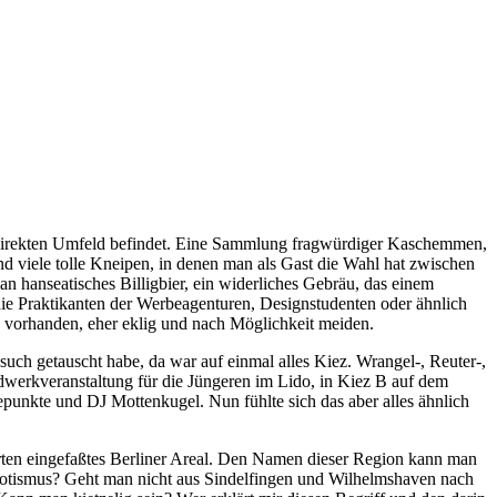
im direkten Umfeld befindet. Eine Sammlung fragwürdiger Kaschemmen,
d viele tolle Kneipen, in denen man als Gast die Wahl hat zwischen
 hanseatisches Billigbier, ein widerliches Gebräu, das einem
 die Praktikanten der Werbeagenturen, Designstudenten oder ähnlich
e vorhanden, eher eklig und nach Möglichkeit meiden.
such getauscht habe, da war auf einmal alles Kiez. Wrangel-, Reuter-,
dwerkveranstaltung für die Jüngeren im Lido, in Kiez B auf dem
punkte und DJ Mottenkugel. Nun fühlte sich das aber alles ähnlich
rten eingefaßtes Berliner Areal. Den Namen dieser Region kann man
triotismus? Geht man nicht aus Sindelfingen und Wilhelmshaven nach