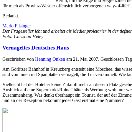
Berlin, um die Enge und Begrenztheit der
für mich als Provinz-Westler offensichtlich verborgenen way-of-life?
Bedankt.
Mario Filsinger
Der Fragesteller lebt und arbeitet als Medienproletarier in der tiefste
Foto: Christian Hetey
Vernageltes Deutsches Haus
Geschrieben von
Henning Onken
am
21. Mai 2007
.
Geschlossen
Tag
Am Görlitzer Bahnhof in Kreuzberg entsteht eine Moschee, das wissen
sind von innen mit Spanplatten vernagelt, die Tür verrammelt. Wie l
Vielleicht hat der Hotelier keine Zukunft mehr an diesem Platz gese
Ausblick auf eine Supermarkt-Ruine” hätte als Werbung wohl nur wen
Zusammenhang. Was denkt überhaupt ein Tourist, der auf der Zimmer
und an der Rezeption bekommt jeder Gast erstmal eine Nummer?